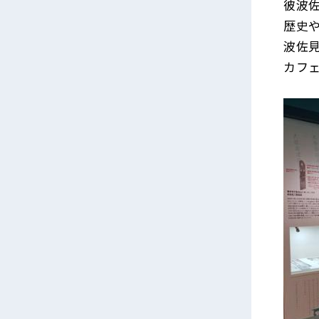
彼波
歴史や
波佐見
カフ