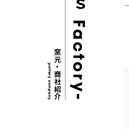
窯元・商社紹介
pottery company