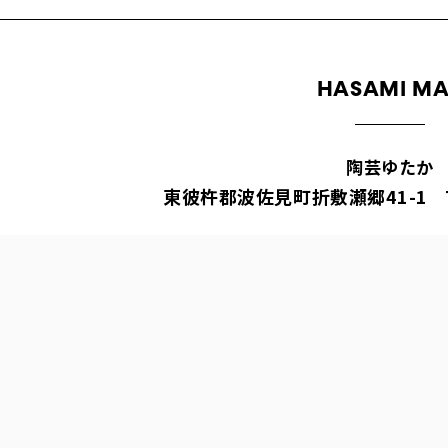
HASAMI M
陶芸ゆたか
東彼杵郡波佐見町折敷瀬郷41-1